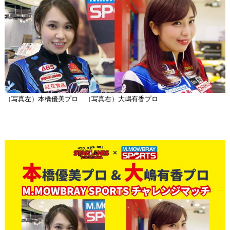
（写真左）本橋優美プロ （写真右）大嶋有香プロ