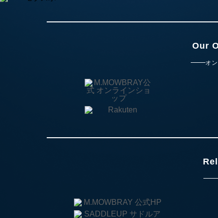
Our O
オン
Rel